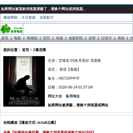
如果网址被某款浏览器屏蔽了，请换个网址或浏览器。
播放帮助
今日更新
全部影片
首页
|
电影
|
电视剧
|
综艺
|
动漫
|
老版影院
|
全部
|
记录片
|
喜剧
|
您的位置： 首页 > Z慕尼黑
主演：艾瑞克·巴纳,丹尼尔·克雷格
语言：
英语【美国】
备注：HD720P中字
日期：2026-06-24 01:57:09
网址大全
备用地址
如果网址被屏蔽，请换个浏览器或网址
在线播放【播放方式: m3u8云播】
全集【如果地址被拦截，请换个浏览器或者换个地址访问】