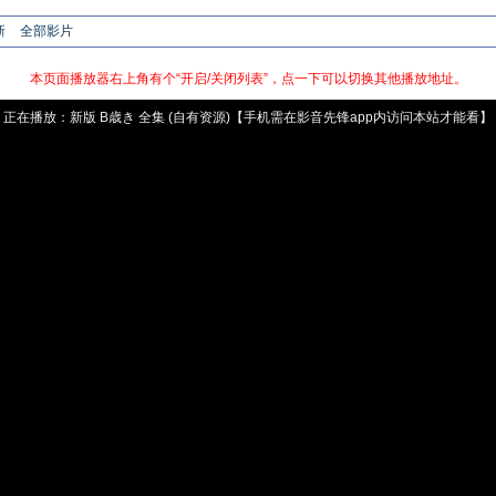
新
全部影片
本页面播放器右上角有个“开启/关闭列表”，点一下可以切换其他播放地址。
正在播放：
新版
B歳き 全集 (自有资源)【手机需在影音先锋app内访问本站才能看】