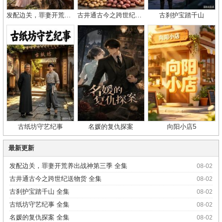
发配边关，罪妻开荒养出战神第三季
古井通古今之跨世纪送物货
古刹护宝踏千山
古纸坊守艺纪事
名媛的复仇探案
向阳小店5
最新更新
发配边关，罪妻开荒养出战神第三季
全集
08-02
古井通古今之跨世纪送物货
全集
08-02
古刹护宝踏千山
全集
08-02
古纸坊守艺纪事
全集
08-02
名媛的复仇探案
全集
08-02