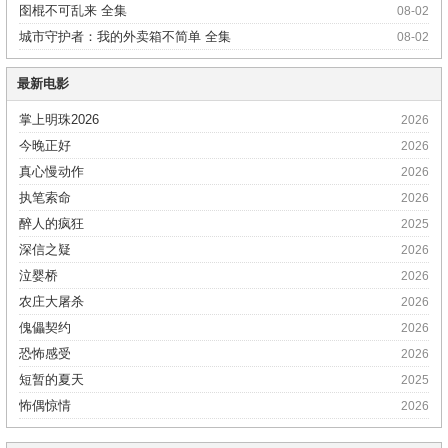
囹棍不可乱来
全集
08-02
城市守护者：我的外卖箱不简单
全集
08-02
最新电影
掌上明珠2026
2026
今晚正好
2026
真心慢动作
2026
执笔索命
2026
醉人的疯狂
2025
深信之疑
2026
泣婴桥
2026
农庄大屠杀
2026
傀儡契约
2026
恐怖感受
2026
短暂的夏天
2025
怖偶惊情
2026